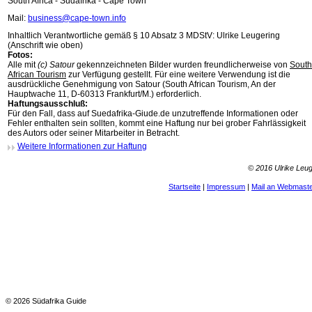
South Africa - Südafrika - Cape Town
Mail:
business@cape-town.info
Inhaltlich Verantwortliche gemäß § 10 Absatz 3 MDStV: Ulrike Leugering
(Anschrift wie oben)
Fotos:
Alle mit
(c) Satour
gekennzeichneten Bilder wurden freundlicherweise von
South
African Tourism
zur Verfügung gestellt. Für eine weitere Verwendung ist die
ausdrückliche Genehmigung von Satour (South African Tourism, An der
Hauptwache 11, D-60313 Frankfurt/M.) erforderlich.
Haftungsausschluß:
Für den Fall, dass auf Suedafrika-Giude.de unzutreffende Informationen oder
Fehler enthalten sein sollten, kommt eine Haftung nur bei grober Fahrlässigkeit
des Autors oder seiner Mitarbeiter in Betracht.
Weitere Informationen zur Haftung
© 2016 Ulrike Leug
Startseite
|
Impressum
|
Mail an Webmast
© 2026 Südafrika Guide