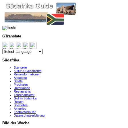
GTranslate
Südafrika
Startseite
Kultur & Geschichte
Reiseinformationen
Angebote
Städte
Provinzen
Unterkünfte
Restaurants
Tourenanbieter
Golf in Südafrika
Reisen
Spezielles
Aktuelles
Kontaktformular
Datenschutzerklärung
Bild der Woche