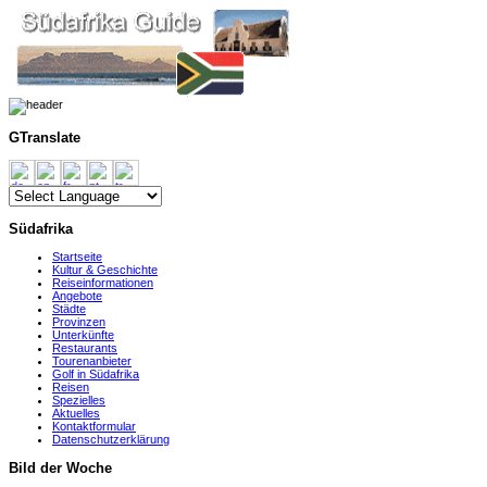
GTranslate
Südafrika
Startseite
Kultur & Geschichte
Reiseinformationen
Angebote
Städte
Provinzen
Unterkünfte
Restaurants
Tourenanbieter
Golf in Südafrika
Reisen
Spezielles
Aktuelles
Kontaktformular
Datenschutzerklärung
Bild der Woche