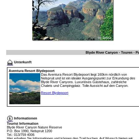
Blyde River Canyon - Touren - P
Unterkunft
Aventura Resort Blydepoort
Das Aventura Resort Blydepoort liegt 160km nördlich von
Nelspruit und ist ein idealer Ausgangspunkt zur Erkundung des
Blyde River Canyons. Luxuriöses Gästehaus, zahlreiche
Chalets und Campingplatz. Tolle Aussicht auf den Canyon.
Resort Blydepoort
Informationen
Tourist Information
Blyde River Canyon Nature Reserve
P.O. Box 1990, Nelspruit 1200
Tel.: 013/759 4006
Hier erhalten Sie Informationen und können den Trail buchen. Auf Wunsch bieten wir