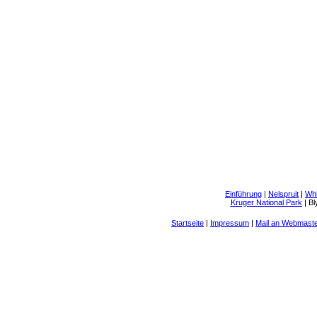
Einführung
|
Nelspruit
|
Whi
Kruger National Park
|
Bl
Startseite
|
Impressum
|
Mail an Webmast