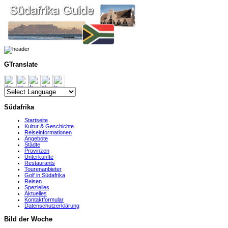
GTranslate
Südafrika
Startseite
Kultur & Geschichte
Reiseinformationen
Angebote
Städte
Provinzen
Unterkünfte
Restaurants
Tourenanbieter
Golf in Südafrika
Reisen
Spezielles
Aktuelles
Kontaktformular
Datenschutzerklärung
Bild der Woche