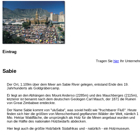
Eintrag
Tragen Sie
hier
Ihr Unterneh
Sabie
Der Ort, 1.109m über dem Meer am Sabie River gelegen, entstand Ende des 19.
Jahrhunderts als Goldgräbercamp.
Er liegt an den Abhängen des Mount Anderso (2285m) und des Mauchberges (2115m),
letzterer ist benannt nach dem deutschen Geologen Carl Mauch, der 1871 die Ruinen
von Great Zimbabwe entdeckte.
Der Name Sabie kommt von "uluSaba", was soviel heißt wie "fruchtbarer Fluß". Heute
finden sich hier die größten von Menschenhand gepflanzten Wälder der Welt, nämlich 1
Mio. Hektar Waldfläche, die ursprünglich als Holz für die Minen angebaut wurden und
nun die Hälfte des nationalen Holzbedarfs abdecken.
Hier liegt auch die größte Holzfabrik Südafrikas und - natürlich - ein Holzmuseum.