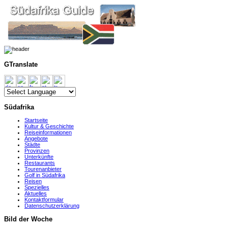
GTranslate
Südafrika
Startseite
Kultur & Geschichte
Reiseinformationen
Angebote
Städte
Provinzen
Unterkünfte
Restaurants
Tourenanbieter
Golf in Südafrika
Reisen
Spezielles
Aktuelles
Kontaktformular
Datenschutzerklärung
Bild der Woche