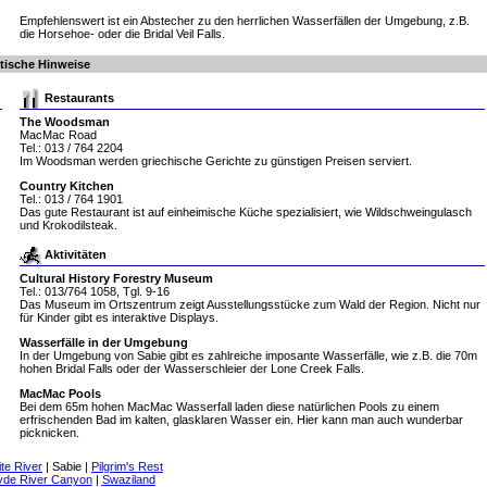
Empfehlenswert ist ein Abstecher zu den herrlichen Wasserfällen der Umgebung, z.B.
die Horsehoe- oder die Bridal Veil Falls.
ktische Hinweise
Restaurants
The Woodsman
MacMac Road
Tel.: 013 / 764 2204
Im Woodsman werden griechische Gerichte zu günstigen Preisen serviert.
Country Kitchen
Tel.: 013 / 764 1901
Das gute Restaurant ist auf einheimische Küche spezialisiert, wie Wildschweingulasch
und Krokodilsteak.
Aktivitäten
Cultural History Forestry Museum
Tel.: 013/764 1058, Tgl. 9-16
Das Museum im Ortszentrum zeigt Ausstellungsstücke zum Wald der Region. Nicht nur
für Kinder gibt es interaktive Displays.
Wasserfälle in der Umgebung
In der Umgebung von Sabie gibt es zahlreiche imposante Wasserfälle, wie z.B. die 70m
hohen Bridal Falls oder der Wasserschleier der Lone Creek Falls.
MacMac Pools
Bei dem 65m hohen MacMac Wasserfall laden diese natürlichen Pools zu einem
erfrischenden Bad im kalten, glasklaren Wasser ein. Hier kann man auch wunderbar
picknicken.
te River
|
Sabie
|
Pilgrim's Rest
yde River Canyon
|
Swaziland