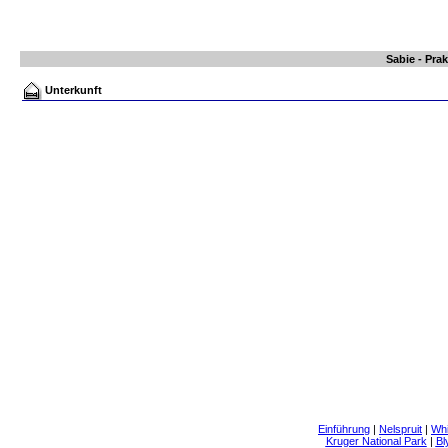
Sabie - Pra
Unterkunft
Einführung
|
Nelspruit
|
Whi
Kruger National Park
|
Bl