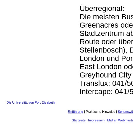
Überregional:
Die meisten Bus
Greenacres ode
Stadtzentrum a
Route oder übe
Stellenbosch),
London und Por
East London ode
Greyhound City 
Translux: 041/
Intercape: 041/
Die Universität von Port Elizabeth.
Einführung
|
Praktische Hinweise
|
Sehenswür
Startseite
|
Impressum
|
Mail an Webmast