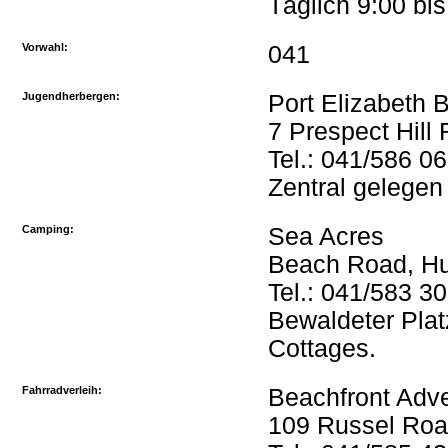
Täglich 9:00 bi
Vorwahl:
041
Jugendherbergen:
Port Elizabeth 
7 Prespect Hill
Tel.: 041/586 0
Zentral gelegen
Camping:
Sea Acres
Beach Road, 
Tel.: 041/583 3
Bewaldeter Plat
Cottages.
Fahrradverleih:
Beachfront Adv
109 Russel Ro