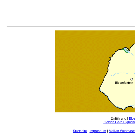
Einführung
|
Blo
Golden Gate Highland
Startseite
|
Impressum
|
Mail an Webmast