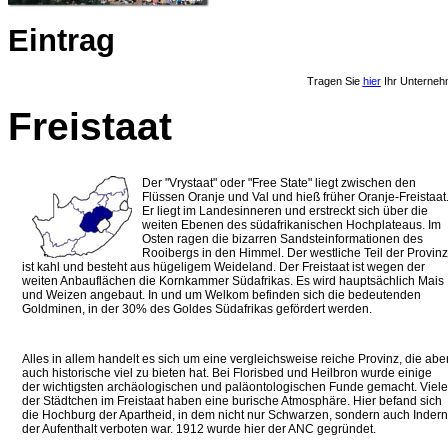
Eintrag
Tragen Sie
hier
Ihr Unterneh
Freistaat
Der "Vrystaat" oder "Free State" liegt zwischen den
Flüssen Oranje und Val und hieß früher Oranje-Freistaat
Er liegt im Landesinneren und erstreckt sich über die
weiten Ebenen des südafrikanischen Hochplateaus. Im
Osten ragen die bizarren Sandsteinformationen des
Rooibergs in den Himmel. Der westliche Teil der Provinz
ist kahl und besteht aus hügeligem Weideland. Der Freistaat ist wegen der
weiten Anbauflächen die Kornkammer Südafrikas. Es wird hauptsächlich Mais
und Weizen angebaut. In und um Welkom befinden sich die bedeutenden
Goldminen, in der 30% des Goldes Südafrikas gefördert werden.
Alles in allem handelt es sich um eine vergleichsweise reiche Provinz, die abe
auch historische viel zu bieten hat. Bei Florisbed und Heilbron wurde einige
der wichtigsten archäologischen und paläontologischen Funde gemacht. Viele
der Städtchen im Freistaat haben eine burische Atmosphäre. Hier befand sich
die Hochburg der Apartheid, in dem nicht nur Schwarzen, sondern auch Indern
der Aufenthalt verboten war. 1912 wurde hier der ANC gegründet.