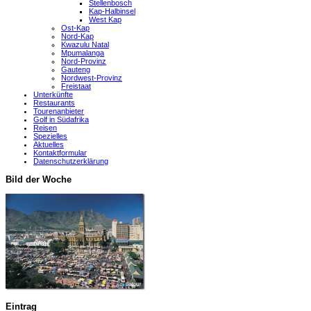
Stellenbosch
Kap-Halbinsel
West Kap
Ost-Kap
Nord-Kap
Kwazulu Natal
Mpumalanga
Nord-Provinz
Gauteng
Nordwest-Provinz
Freistaat
Unterkünfte
Restaurants
Tourenanbieter
Golf in Südafrika
Reisen
Spezielles
Aktuelles
Kontaktformular
Datenschutzerklärung
Bild der Woche
Eintrag