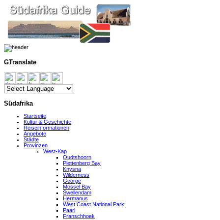
GTranslate
Südafrika
Startseite
Kultur & Geschichte
Reiseinformationen
Angebote
Städte
Provinzen
West-Kap
Oudtshoorn
Plettenberg Bay
Knysna
Wilderness
George
Mossel Bay
Swellendam
Hermanus
West Coast National Park
Paarl
Franschhoek