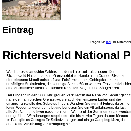
Eintrag
Tragen Sie
hier
Ihr Unterneh
Richtersveld National 
Wer Interesse an echter Wildnis hat, der ist hier gut aufgehoben. Der
Richtersveld Nationalpark im Grenzgebiet zu Namibia am Orange River ist
eine einsame Mondlandschaft aus Felsformationen, Gebirgsketten und
unzähligen Sukkulenten, die kaum größer als 50cm werden. Trotzdem lebt hie
eine erstaunliche Vielfalt an kleinen Reptilien, Vögeln und Säugetieren.
Der Eingang in den 5000 km² großen Park liegt in der Nähe von Sendlingsdrift
nahe der namibischen Grenze, wo sie auch den einzigen Laden und die
einzige Tankstelle des Gebietes finden. Wandern Sie nur mit Führer, da es hier
kaum Wegemarkierungen gibt und benutzen Sie ein Allradfahrzeug, da fast
alle Straßen nur schwer passierbar sind. Während der Sommermonate werde
drei geführte Wanderungen angeboten, die bis zu vier Tagen dauern können.
Im Park gibt es Cottages für Selbstversorger und einige Campingplätze, die
aber keine Ausrüstung zur Verfügung stellen.