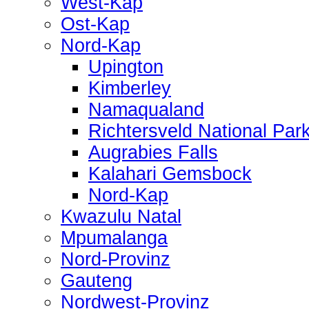
West-Kap
Ost-Kap
Nord-Kap
Upington
Kimberley
Namaqualand
Richtersveld National Par
Augrabies Falls
Kalahari Gemsbock
Nord-Kap
Kwazulu Natal
Mpumalanga
Nord-Provinz
Gauteng
Nordwest-Provinz