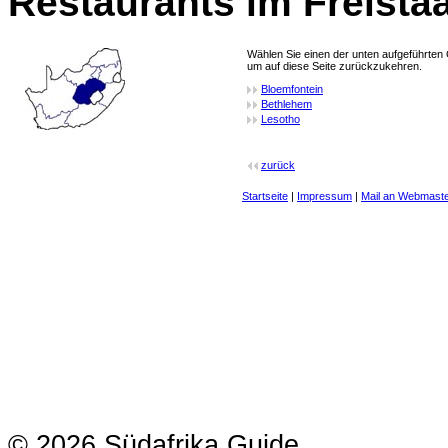
Restaurants im Freistaa
Wählen Sie einen der unten aufgeführten 
um auf diese Seite zurückzukehren.
Bloemfontein
Bethlehem
Lesotho
zurück
Startseite
|
Impressum
|
Mail an Webmast
© 2026 Südafrika Guide